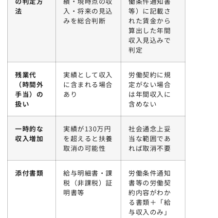
の判定方
績・現時点の収
働条件通知書
法
入・将来の見込
等）に記載さ
みを総合判断
れた賃金から
算出した年間
収入見込みで
判定
残業代
実績として収入
労働契約に規
（時間外
に含まれる場合
定がない場合
手当）の
あり
は年間収入に
扱い
含めない
一時的な
実績が130万円
社会通念上妥
収入増加
を超えると扶養
当な範囲であ
取消の可能性
れば取消不要
添付書類
給与明細書・課
労働条件通知
税（非課税）証
書等の労働契
明書等
約内容がわか
る書類＋「給
与収入のみ」